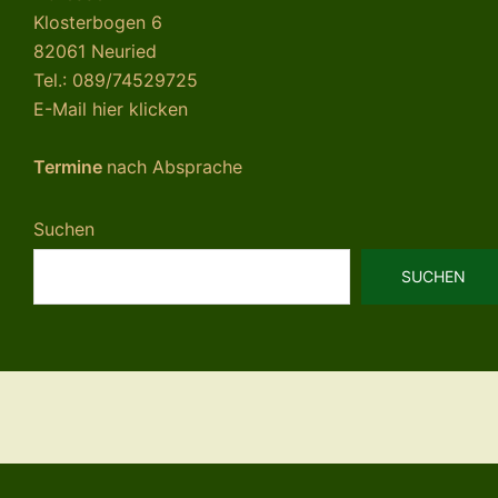
Klosterbogen 6
82061 Neuried
Tel.: 089/74529725
E-Mail hier klicken
Termine
nach Absprache
Suchen
SUCHEN